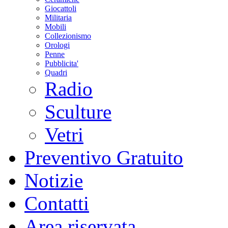
Giocattoli
Militaria
Mobili
Collezionismo
Orologi
Penne
Pubblicita'
Quadri
Radio
Sculture
Vetri
Preventivo Gratuito
Notizie
Contatti
Area riservata